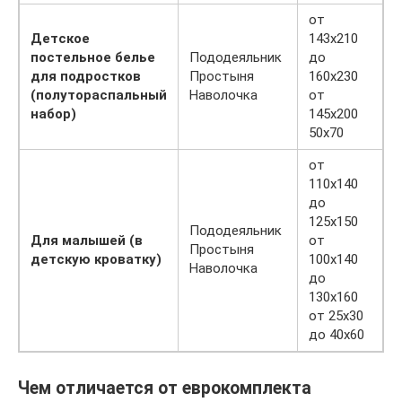
от
Детское
143х210
постельное белье
Пододеяльник
до
для подростков
Простыня
160х230
(полутораспальный
Наволочка
от
набор)
145х200
50х70
от
110х140
до
125х150
Пододеяльник
Для малышей (в
от
Простыня
детскую кроватку)
100х140
Наволочка
до
130х160
от 25х30
до 40х60
Чем отличается от еврокомплекта