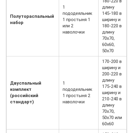
180-220 в
1
длину
пододеяльник
145-180 в
Полутораспальный
1 простыня 1
ширину и
набор
или 2
180-220 в
наволочки
длину
70х70,
60х60,
50х70
170-200 в
ширину и
200-220 в
длину
Двуспальный
1
175-240 в
комплект
пододеяльник
ширину и
(российский
1 простыня 2
210-240 в
стандарт)
наволочки
длину
70х70,
50х70 или
60х60