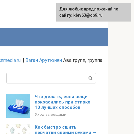
Для любых предложений по
сайту: kiev63@cp9.ru
snmedia.ru
. |
Ваган Арутюнян
Ава групп, группа
Поиск:
Что делать, если вещи
покрасились при стирке –
10 лучших способов
Уход за вещами
Как быстро сшить
перчатки своими руками —