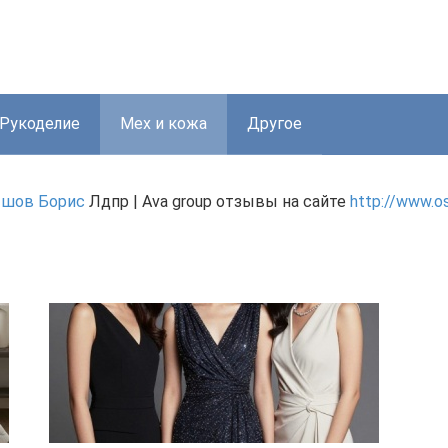
Рукоделие
Мех и кожа
Другое
шов Борис
Лдпр | Ava group отзывы на сайте
http://www.o