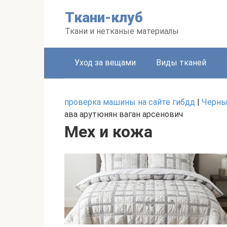
Перейти
Ткани-клуб
к
контенту
Ткани и нетканые материалы
Уход за вещами
Виды тканей
проверка машины на сайте гибдд
|
Черны
ава арутюнян ваган арсенович
Мех и кожа