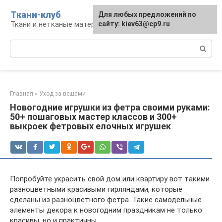
Перейти
Ткани-клуб
Для любых предложений по
к
Ткани и нетканые материалы
сайту: kiev63@cp9.ru
контенту
Поиск:
Главная
»
Уход за вещами
Новогодние игрушки из фетра своими руками:
50+ пошаговых мастер классов и 300+
выкроек фетровых елочных игрушек
Попробуйте украсить свой дом или квартиру вот такими
разноцветными красивыми гирляндами, которые
сделаны из разноцветного фетра. Такие самодельные
элементы декора к новогодним праздникам не только
красивы, но и практичны.