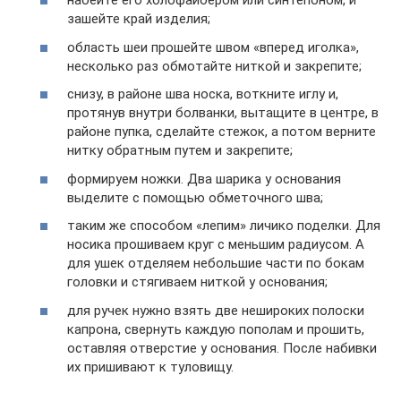
набейте его холофайбером или синтепоном, и
зашейте край изделия;
область шеи прошейте швом «вперед иголка»,
несколько раз обмотайте ниткой и закрепите;
снизу, в районе шва носка, воткните иглу и,
протянув внутри болванки, вытащите в центре, в
районе пупка, сделайте стежок, а потом верните
нитку обратным путем и закрепите;
формируем ножки. Два шарика у основания
выделите с помощью обметочного шва;
таким же способом «лепим» личико поделки. Для
носика прошиваем круг с меньшим радиусом. А
для ушек отделяем небольшие части по бокам
головки и стягиваем ниткой у основания;
для ручек нужно взять две нешироких полоски
капрона, свернуть каждую пополам и прошить,
оставляя отверстие у основания. После набивки
их пришивают к туловищу.