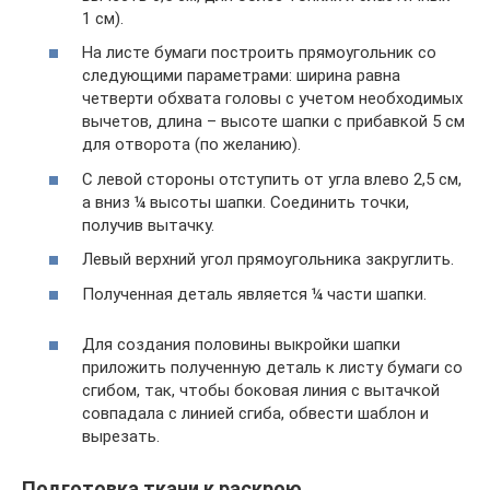
1 см).
На листе бумаги построить прямоугольник со
следующими параметрами: ширина равна
четверти обхвата головы с учетом необходимых
вычетов, длина – высоте шапки с прибавкой 5 см
для отворота (по желанию).
С левой стороны отступить от угла влево 2,5 см,
а вниз ¼ высоты шапки. Соединить точки,
получив вытачку.
Левый верхний угол прямоугольника закруглить.
Полученная деталь является ¼ части шапки.
Для создания половины выкройки шапки
приложить полученную деталь к листу бумаги со
сгибом, так, чтобы боковая линия с вытачкой
совпадала с линией сгиба, обвести шаблон и
вырезать.
Подготовка ткани к раскрою