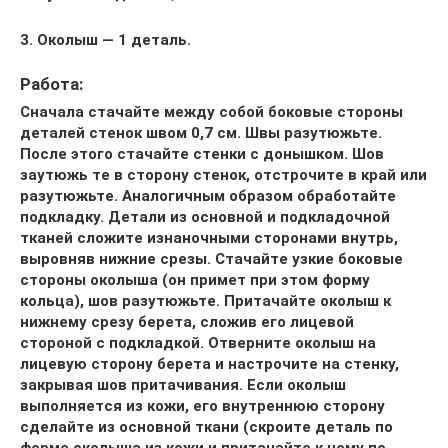
3. Околыш — 1 деталь.
Работа:
Сначала стачайте между со
бой боковые стороны
деталей стенок швом 0,7 см. Швы разутюжьте.
После этого стачайте стенки с донышком. Шов
заутюжь те в сторону стенок, отстрочите в край или
разутюжьте. Аналогичным образом обработайте
подкладку. Детали из основной и подкладочной
тканей сложите изнаночными сторонами внутрь,
выровняв нижние срезы. Стачайте узкие боковые
стороны околыша (он примет при этом форму
кольца), шов разутюжьте. Притачайте околыш к
нижнему срезу берета, сложив его лицевой
стороной с подкладкой. Отверните околыш на
лицевую сторону берета и настрочите на стенку,
закрывая шов притачивания. Если околыш
выполняется из кожи, его внутреннюю сторону
сделайте из основной ткани (скроите деталь по