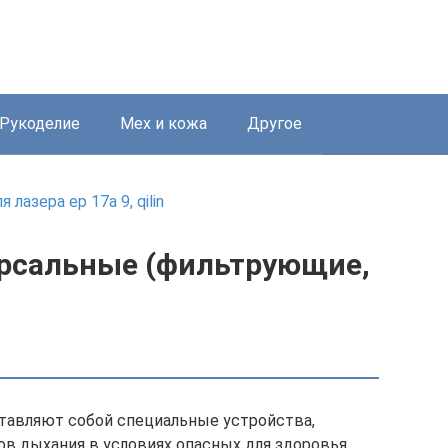
Рукоделие
Мех и кожа
Другое
лазера ep 17a 9, qilin
рсальные (фильтрующие,
авляют собой специальные устройства,
в дыхания в условиях опасных для здоровья