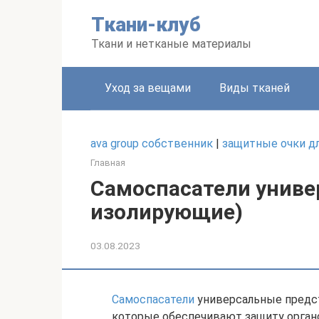
Перейти
Ткани-клуб
к
контенту
Ткани и нетканые материалы
Уход за вещами
Виды тканей
ava group собственник
|
защитные очки для 
Главная
Самоспасатели униве
изолирующие)
03.08.2023
Самоспасатели
универсальные предст
которые обеспечивают защиту органо