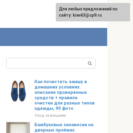
Для любых предложений по
сайту: kiev63@cp9.ru
Поиск:
Как почистить замшу в
домашних условиях:
описание проверенных
средств + правила
очистки для разных типов
одежды, 90 фото
Уход за вещами
Бамбуковые занавески на
дверных проёмах: