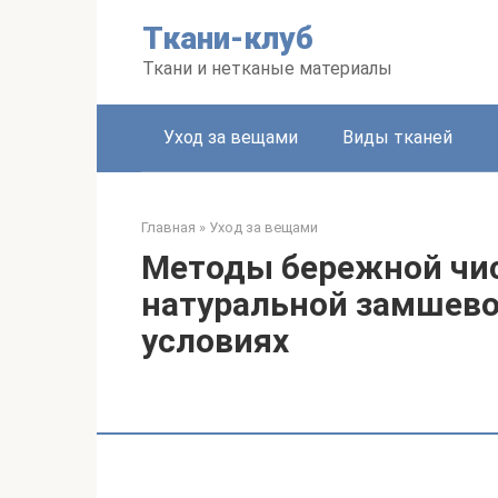
Перейти
Ткани-клуб
к
контенту
Ткани и нетканые материалы
Уход за вещами
Виды тканей
Главная
»
Уход за вещами
Методы бережной чис
натуральной замшево
условиях