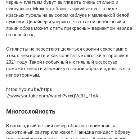
черным платьем будут выглядеть очень стильно и
сексуально. Можно добавить яркий акцент в виде
красных туфель на высоком каблуке и маленькой белой
сумочки. Дизайнеры уверяют, что такой необычный и
яркий образ может стать прекрасным вариантом наряда
на новый год.
Стилисты не перестают делиться своими секретами о
том, с чем носить и как сочетать колготки в горошек в
2021 году. Такой необычный и стильный аксессуар
поможет внести изюминку в любой образ и сделать его
неповторимым.
https://youtu.be/https
://www.youtube.com/watch?v=xQVq3f_f1dA
Многослойность
В прохладный летний вечер обратите внимание на
однотонный свитер или жакет. Накидка придаст образу
многослойности и уюта, а вас согреет. В зимнее время